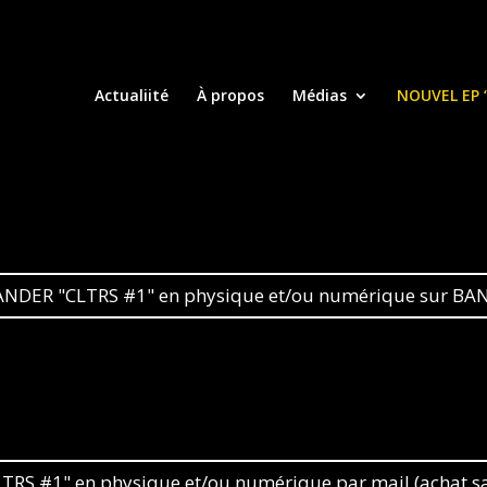
Actualiité
À propos
Médias
NOUVEL EP 
DER "CLTRS #1" en physique et/ou numérique sur B
 #1" en physique et/ou numérique par mail (achat sa