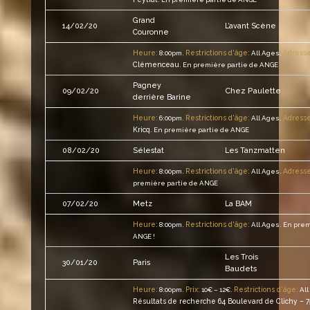
Grand
14/02/20
L’avant Scène
Couronne
Heure:
Restrictions d'âge:
Adresse
8:00pm.
All Ages.
Clémenceau
.
En première partie de ANGE
Pagney
Chez Paulette
09/02/20
derrière Barine
Heure:
Restrictions d'âge:
Adresse
6:00pm.
All Ages.
Kricq
.
En première partie de ANGE
08/02/20
Sélestat
Les Tanzmatten
Heure:
Restrictions d'âge:
Adresse
8:00pm.
All Ages.
première partie de ANGE
07/02/20
Metz
La BAM
Heure:
Restrictions d'âge:
8:00pm.
All Ages.
En prem
ANGE !
Les Trois
30/01/20
Paris
Baudets
Heure:
Prix:
Restrictions d'âge:
8:00pm.
10€ – 12€.
All
Résultats de recherche 64 Boulevard de Clichy – 7