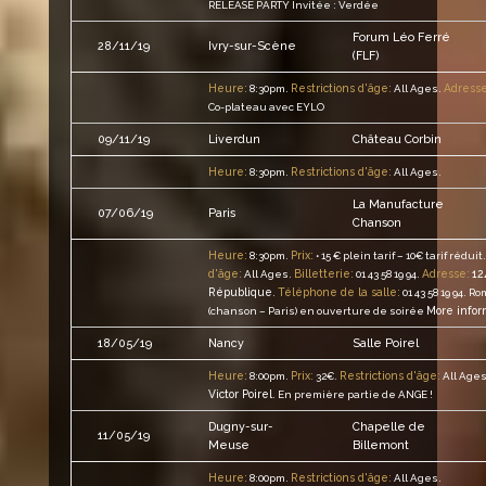
RELEASE PARTY Invitée : Verdée
Forum Léo Ferré
28/11/19
Ivry-sur-Scène
(FLF)
Heure:
Restrictions d'âge:
Adresse
8:30pm.
All Ages.
Co-plateau avec EYLO
09/11/19
Liverdun
Château Corbin
Heure:
Restrictions d'âge:
8:30pm.
All Ages.
La Manufacture
07/06/19
Paris
Chanson
Heure:
Prix:
8:30pm.
• 15 € plein tarif – 10€ tarif réduit.
d'âge:
Billetterie:
Adresse:
12
All Ages.
01 43 58 19 94.
République
Téléphone de la salle:
.
01 43 58 19 94.
Ro
More infor
(chanson – Paris) en ouverture de soirée
18/05/19
Nancy
Salle Poirel
Heure:
Prix:
Restrictions d'âge:
8:00pm.
32€.
All Ages
Victor Poirel
.
En première partie de ANGE !
Dugny-sur-
Chapelle de
11/05/19
Meuse
Billemont
Heure:
Restrictions d'âge:
8:00pm.
All Ages.