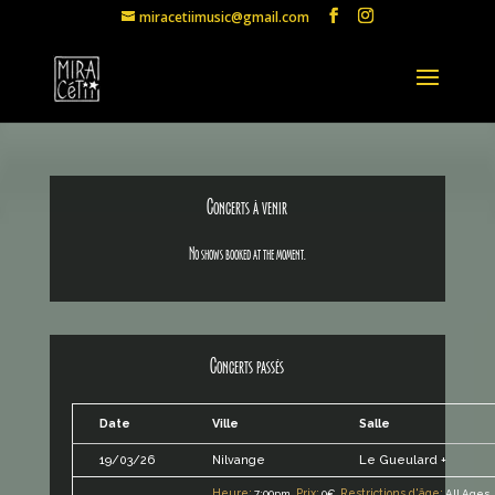
miracetiimusic@gmail.com
Concerts à venir
No shows booked at the moment.
Concerts passés
Date
Ville
Salle
Le Gueulard +
19/03/26
Nilvange
Heure:
Prix:
Restrictions d'âge:
7:00pm.
0€.
All Ages.