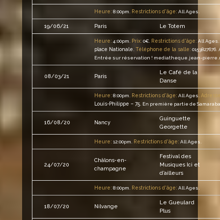
Heure:
Restrictions d'âge:
8:00pm.
All Ages.
19/06/21
Paris
Le Totem
Heure:
Prix:
Restrictions d'âge:
4:00pm.
0€.
All Ages.
place Nationale
Téléphone de la salle:
.
0153827676.
Entrée sur réservation ! mediatheque.jean-pierre.m
Le Café de la
08/03/21
Paris
Danse
Heure:
Restrictions d'âge:
Adresse
8:00pm.
All Ages.
Louis-Philippe – 75
.
En première partie de Samaraba
Guinguette
16/08/20
Nancy
Georgette
Heure:
Restrictions d'âge:
12:00pm.
All Ages.
Festival des
Châlons-en-
24/07/20
Musiques Ici et
champagne
d’ailleurs
Heure:
Restrictions d'âge:
8:00pm.
All Ages.
Le Gueulard
18/07/20
Nilvange
Plus