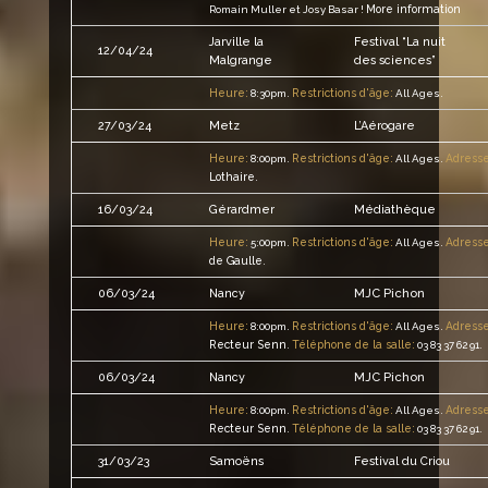
More information
Romain Muller et Josy Basar !
Jarville la
Festival “La nuit
12/04/24
Malgrange
des sciences”
Heure:
Restrictions d'âge:
8:30pm.
All Ages.
27/03/24
Metz
L’Aérogare
Heure:
Restrictions d'âge:
Adresse
8:00pm.
All Ages.
Lothaire
.
16/03/24
Gérardmer
Médiathèque
Heure:
Restrictions d'âge:
Adresse
5:00pm.
All Ages.
de Gaulle
.
MJC Pichon
06/03/24
Nancy
Heure:
Restrictions d'âge:
Adresse
8:00pm.
All Ages.
Recteur Senn
Téléphone de la salle:
.
03 83 37 62 91.
MJC Pichon
06/03/24
Nancy
Heure:
Restrictions d'âge:
Adresse
8:00pm.
All Ages.
Recteur Senn
Téléphone de la salle:
.
03 83 37 62 91.
31/03/23
Samoëns
Festival du Criou