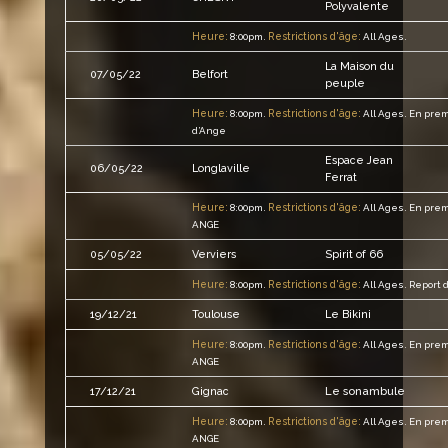
Polyvalente
Heure:
Restrictions d'âge:
8:00pm.
All Ages.
La Maison du
07/05/22
Belfort
peuple
Heure:
Restrictions d'âge:
8:00pm.
All Ages.
En prem
d’Ange
Espace Jean
06/05/22
Longlaville
Ferrat
Heure:
Restrictions d'âge:
8:00pm.
All Ages.
En prem
ANGE
05/05/22
Verviers
Spirit of 66
Heure:
Restrictions d'âge:
8:00pm.
All Ages.
Report d
19/12/21
Toulouse
Le Bikini
Heure:
Restrictions d'âge:
8:00pm.
All Ages.
En prem
ANGE
Le sonambule
17/12/21
Gignac
Heure:
Restrictions d'âge:
8:00pm.
All Ages.
En prem
ANGE