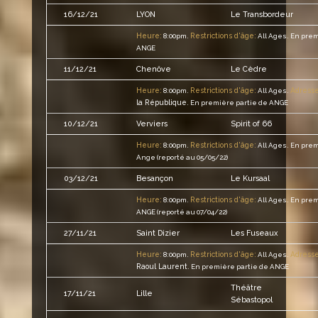
16/12/21
LYON
Le Transbordeur
Heure:
Restrictions d'âge:
8:00pm.
All Ages.
En prem
ANGE
11/12/21
Chenôve
Le Cèdre
Heure:
Restrictions d'âge:
Adresse
8:00pm.
All Ages.
la République
.
En première partie de ANGE
10/12/21
Verviers
Spirit of 66
Heure:
Restrictions d'âge:
8:00pm.
All Ages.
En prem
Ange (reporté au 05/05/22)
03/12/21
Besançon
Le Kursaal
Heure:
Restrictions d'âge:
8:00pm.
All Ages.
En prem
ANGE (reporté au 07/04/22)
27/11/21
Saint Dizier
Les Fuseaux
Heure:
Restrictions d'âge:
Adresse
8:00pm.
All Ages.
Raoul Laurent
.
En première partie de ANGE
Théâtre
17/11/21
Lille
Sébastopol