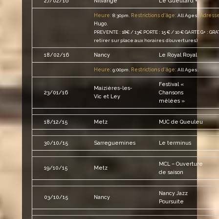
Le Gueulard +
27/02/16
Nilvange
Heure:
Restrictions d'âge:
Adresse
8:30pm.
All Ages.
Hugo
.
PREVENTE : 18€ / 13€ PORTE : 15 € / 10 € GARTE G+ : GRAT
retirer sur place aux horaires d’ouvertures)
18/02/16
Nancy
Le Royal Royal
Heure:
Restrictions d'âge:
9:00pm.
All Ages.
Festival «
Maizières-les-
23/01/16
Chansons
Vic et Ley
mêlées »
18/12/15
Metz
MJC de Queuleu
30/10/15
Sarreguemines
Le terminus
MCL – Ouverture
19/10/15
Metz
de saison
Nancy Jazz
03/10/15
Nancy
Poursuite