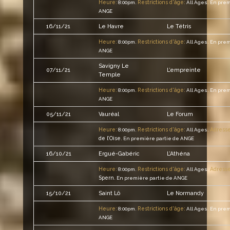
Heure:
Restrictions d'âge:
8:00pm.
All Ages.
En prem
ANGE
16/11/21
Le Havre
Le Tétris
Heure:
Restrictions d'âge:
8:00pm.
All Ages.
En prem
ANGE
Savigny Le
07/11/21
L’empreinte
Temple
Heure:
Restrictions d'âge:
8:00pm.
All Ages.
En prem
ANGE
05/11/21
Vauréal
Le Forum
Heure:
Restrictions d'âge:
Adresse
8:00pm.
All Ages.
de l’Oise
.
En première partie de ANGE
16/10/21
Ergué-Gabéric
L’Athéna
Heure:
Restrictions d'âge:
Adresse
8:00pm.
All Ages.
Spern
.
En première partie de ANGE
15/10/21
Saint Lô
Le Normandy
Heure:
Restrictions d'âge:
8:00pm.
All Ages.
En prem
ANGE