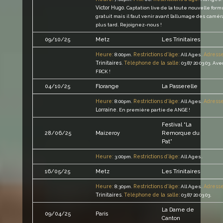
Victor Hugo
.
Captation live de la toute nouvelle formu
gratuit mais il faut venir avant l’allumage des camér
plus tard. Rejoignez-nous !
Les Trinitaires
09/10/25
Metz
Heure:
Restrictions d'âge:
Adresse
8:00pm.
All Ages.
Trinitaires
Téléphone de la salle:
.
03 87 20 03 03.
Avec
FRCK !
04/10/25
Florange
La Passerelle
Heure:
Restrictions d'âge:
Adresse
8:00pm.
All Ages.
Lorraine
.
En première partie de ANGE !
Festival “La
28/06/25
Maizeroy
Remorque du
Pat”
Heure:
Restrictions d'âge:
3:00pm.
All Ages.
Les Trinitaires
16/05/25
Metz
Heure:
Restrictions d'âge:
Adresse
8:30pm.
All Ages.
Trinitaires
Téléphone de la salle:
.
03 87 20 03 03.
La Dame de
09/04/25
Paris
Canton