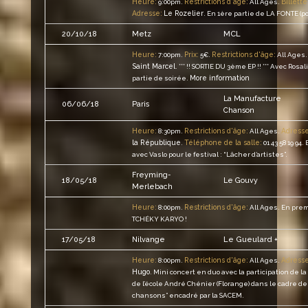
Heure:
Restrictions d'âge:
Billette
9:00pm.
All Ages.
Adresse:
Le Rozelier
.
En 1ère partie de LA FONTE (p
MCL
20/10/18
Metz
Heure:
Prix:
Restrictions d'âge:
7:00pm.
5€.
All Ages.
Saint Marcel
.
*** !! SORTIE DU 3ème EP !! *** Avec Rosa
More information
partie de soirée.
La Manufacture
06/06/18
Paris
Chanson
Heure:
Restrictions d'âge:
Adresse
8:30pm.
All Ages.
la République
Téléphone de la salle:
.
01 43 58 19 94.
avec Vaslo pour le festival : “Lâcher d’artistes”.
Freyming-
18/05/18
Le Gouvy
Merlebach
Heure:
Restrictions d'âge:
8:00pm.
All Ages.
En prem
TCHÉKY KARYO !
Le Gueulard +
17/05/18
Nilvange
Heure:
Restrictions d'âge:
Adresse
8:00pm.
All Ages.
Hugo
.
Mini concert en duo avec la participation de l
de l’école André Chénier (Florange) dans le cadre de
chansons” encadré par la SACEM.