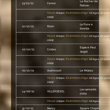
Le Rocher de
13/10/21
Cenon
Palmer
Heure:
Restrictions d'âge:
8:00pm.
All Ages.
En prem
ANGE
La Puce à
12/10/21
Riom
l’oreille
Heure:
Restrictions d'âge:
8:00pm.
All Ages.
En prem
ANGE
Espace Paul
02/10/21
Crolles
Jargot
Heure:
Restrictions d'âge:
8:00pm.
All Ages.
En prem
ANGE
01/10/21
Audincourt
Le Moloco
Heure:
Restrictions d'âge:
8:00pm.
All Ages.
En prem
ANGE
Les samedis
14/08/21
VILLERSEXEL
d’été
Heure:
Restrictions d'âge:
2:00pm.
All Ages.
31/07/21
Nancy
Square Chopin