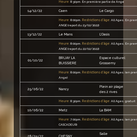
Heure:
8:30pm.
En première partie de Ange
14/12/22
Caen
Le Cargo
Heure:
Restrictions d'âge:
8:00pm.
All Ages.
En prem
ANGE (report du 23/02/2022)
13/12/22
Le Mans
L’Oasis
Heure:
Restrictions d'âge:
8:00pm.
All Ages.
En prem
ANGE (report du 22/02/2022)
BRUAY LA
Espace culturel
01/10/22
BUISSIERE
Grossemy
Heure:
Restrictions d'âge:
8:00pm.
All Ages.
(en pre
Ange)
Plein air plage
25/06/22
Nancy
des 2 rives
Heure:
Restrictions d'âge:
8:30pm.
All Ages.
gratuit
10/06/22
Metz
La BAM
Heure:
Restrictions d'âge:
7:00pm.
All Ages.
(en pre
CASCADEUR)
Salle
28/05/22
CHESNY