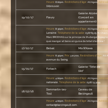
Heure:
Restrictions d'âge:
Adresse
8:00pm.
All Ages.
l’Abreuvoir
.
Galerie Alizée
19/02/17
Fleury
(Concert en
appartement)
Heure:
Restrictions d'âge:
Adresse
8:30pm.
All Ages.
Lorraine
Téléphone de la salle:
.
03 87 65 25 76.
Chez 
Marc BRODHAG sur le principe de l’Auberge Espagno
quoi manger et boire en guise de billet d’entrée !
17/02/17
Belval
Mix N’Kawa
Heure:
Prix:
Restrictions d'âge:
8:30pm.
3 euros.
All 
avenue du Swing
.
Galerie “Tête de
15/01/17
Forbach
l’Art”
Heure:
Restrictions d'âge:
Adresse
4:00pm.
All Ages.
nationale
Téléphone de la salle:
.
03 87 13 31 44.
Dommartin-les-
Caveau de
18/12/16
Toul
Barzingault
Heure:
Restrictions d'âge:
Adresse
4:00pm.
All Ages.
contact@barzingault.com
.