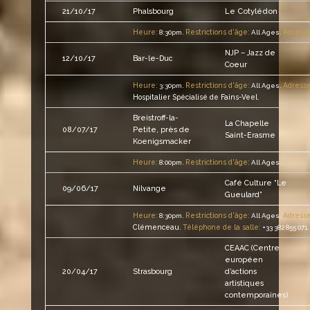
Le Cotylédon
21/10/17
Phalsbourg
Heure:
Restrictions d'âge:
Adresse
8:30pm.
All Ages.
NJP – Jazz de
12/10/17
Bar-le-Duc
Coeur
Heure:
Restrictions d'âge:
Adresse
3:30pm.
All Ages.
Hospitalier Spécialisé de Fains-Veel
.
Breistroff-la-
La Chapelle
08/07/17
Petite, près de
Saint-Erasme
Koenigsmacker
Heure:
Restrictions d'âge:
8:00pm.
All Ages.
Café Culture “Le
09/06/17
Nilvange
Gueulard”
Heure:
Restrictions d'âge:
Adresse
8:30pm.
All Ages.
Clémenceau
Téléphone de la salle:
.
+33 382 855 071.
CEAAC (Centre
européen
20/04/17
Strasbourg
d’actions
artistiques
contemporaines)