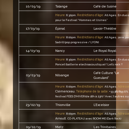
10/05/19
Talange
Café de l’usine
Heure:
Restrictions d'âge:
6:30pm.
All Ages.
En duo 
pour le Festival “Hommes et Usines”
17/03/19
Épinal
Lavoir-Théâtre
Heure:
Restrictions d'âge:
8:00pm.
All Ages.
1ère par
Sadrill (pop progressive / LYON)
14/03/19
Nancy
Le Royal Royal
Heure:
Restrictions d'âge:
8:30pm.
All Ages.
En duo 
Poncet (batterie electroacoustique) ! Let’s rock !!
Café Culture “Le
03/03/19
Nilvange
Gueulard”
Heure:
Restrictions d'âge:
Adresse
6:00pm.
All Ages.
Clémenceau
Téléphone de la salle:
.
+33 382 855 071.
festival FÉES D’HIVER (de 16h à 23h) ! Avec 7 autres s
23/02/19
Thionville
L’Excelsior
Heure:
Restrictions d'âge:
Adresse
8:00pm.
All Ages.
Arnoult
.
CO-PLATEAU avec ROOM ME (Dark Rock)
Les Trinitaires
09/02/19
Metz