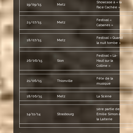
Showcase à « la
19/09/15
Metz
Face Cachée »
Festival «
25/07/15
Metz
Cabanes »
Festival « Quand
18/07/15
Metz
la nuit tombe »
Festival « Là-
26/06/15
Sion
Haut sur la
Colline »
Fête de la
21/06/15
Thionville
musique
18/06/15
Metz
La Scène
1ère partie de
14/11/14
Strasbourg
Emilie Simon à
la Laiterie