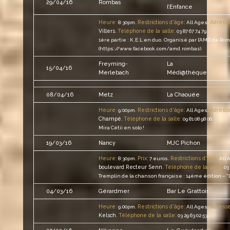
29/04/16
Rombas
l’Enfance
Heure:
Restrictions d'âge:
Adresse
8:30pm.
All Ages.
Villers
Téléphone de la salle:
.
03 87 67 74 79.
1ère partie : K.E.L en duo. Organisé par l’AMD de Ro
(https://www.facebook.com/amd.rombas)
Freyming-
La
15/04/16
Merlebach
Médi@thèque
08/04/16
Metz
La Chaouée
Heure:
Restrictions d'âge:
Adresse
9:00pm.
All Ages.
Champé
Téléphone de la salle:
.
09 81 08 98 06.
Mira Cétii en solo !
MJC Pichon
19/03/16
Nancy
Heure:
Prix:
Restrictions d'âge:
8:30pm.
7 euros.
All 
boulevard Recteur Senn
Téléphone de la salle:
.
03 
Tremplin de la chanson française : 14ème édition – “L
Bar Le Grattoir
04/03/16
Gérardmer
Heure:
Restrictions d'âge:
Adresse
9:00pm.
All Ages.
Kelsch
Téléphone de la salle:
.
03 29 63 02 53.