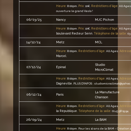
Heure:
Prix:
Restrictions d'âge:
8:00pm.
10€.
All Ages
ouverture le grand Vaslo !
MJC Pichon
06/03/25
Nancy
Heure:
Prix:
Restrictions d'âge:
8:00pm.
10€.
All Ages
boulevard Recteur Senn
Téléphone de la salle:
.
03 
MCL
14/12/24
Metz
Heure:
Restrictions d'âge:
Adresse
8:00pm.
All Ages.
Marcel
.
Studio
07/12/24
Epinal
MicroClimat
Heure:
Restrictions d'âge:
Adresse
8:00pm.
All Ages.
Dogneville
.
PLUS D’INFOS : studiomicroclimat@yahoo.
La Manufacture
06/12/24
Paris
Chanson
Heure:
Restrictions d'âge:
Adresse
8:00pm.
All Ages.
la République
Téléphone de la salle:
.
01 43 58 19 94.
26/09/24
Metz
La BAM
Heure:
8:00pm.
Pour les 10 ans de la BAM – Création