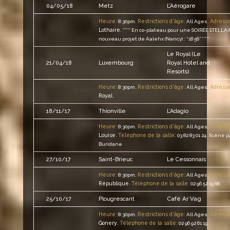
04/05/18
Metz
L’Aérogare
Heure:
Restrictions d'âge:
Adresse
8:30pm.
All Ages.
Lothaire
.
***** En co-plateau pour une SOIRÉE STELLAI
nouveau projet de Aalehx (Nancy) : “18 56” *****
Le Royal (Le
21/04/18
Luxembourg
Royal Hotel and
Resorts)
Heure:
Restrictions d'âge:
Adresse
8:30pm.
All Ages.
Royal
.
18/11/17
Thionville
L’Adagio
Heure:
Restrictions d'âge:
Adresse
8:30pm.
All Ages.
Louise
Téléphone de la salle:
.
03 82 83 01 24.
Scène p
Buridane
27/10/17
Saint-Brieuc
Le Cessonnais
Heure:
Restrictions d'âge:
Adresse
8:30pm.
All Ages.
République
Téléphone de la salle:
.
02 96 52 19 68.
Café Ar Vag
25/10/17
Plougrescant
Heure:
Restrictions d'âge:
Adresse
8:30pm.
All Ages.
Gonery
Téléphone de la salle:
.
02 96 92 61 19.