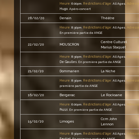
Heure:
Restrictions d'âge:
Adresse
6:00pm.
All Ages.
Hugo
.
Apéro-concert
28/02/20
Denain
Théâtre
Heure:
Restrictions d'âge:
Adresse
8:30pm.
All Ages.
En première partie de ANGE
Centre Culturel
22/02/20
MOUSCRON
Marius Staquet
Heure:
Restrictions d'âge:
Adresse
8:30pm.
All Ages.
De Gaulles
.
En première partie de ANGE
21/02/20
Dommarien
La Niche
Heure:
Restrictions d'âge:
Adresse
8:30pm.
All Ages.
première partie de ANGE
16/02/20
Bergerac
Le Rocksane
Heure:
Restrictions d'âge:
Adresse
6:00pm.
All Ages.
Pozzi
.
En première partie de ANGE
Ccm John
15/02/20
Limoges
Lennon
Heure:
Restrictions d'âge:
Adresse
8:30pm.
All Ages.
Feytiat
.
En première partie de ANGE