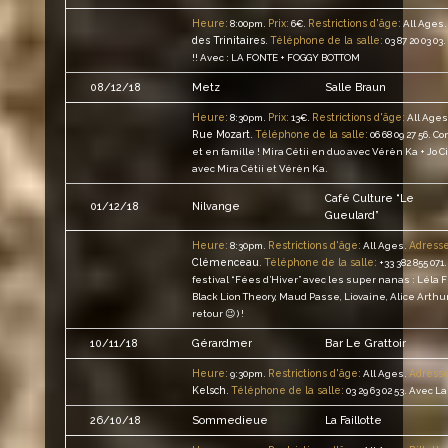
Heure:
Prix:
Restrictions d'âge:
8:00pm.
6€.
All Ages.
des Trinitaires
Téléphone de la salle:
.
03 87 20 03 03.
!! Avec : LA FONTE + FOGGY BOTTOM
08/12/18
Metz
Salle Braun
Heure:
Prix:
Restrictions d'âge:
8:30pm.
13€.
All Ages
Rue Mozart
Téléphone de la salle:
.
06 68 09 27 56.
Con
et en famille ! Mira Cétii en duo avec Vérèn Ka + Jo Ci
avec Mira Cétii et Vérèn Ka.
Café Culture “Le
01/12/18
Nilvange
Gueulard”
Heure:
Restrictions d'âge:
Adresse
8:30pm.
All Ages.
Clémenceau
Téléphone de la salle:
.
+33 382 855 071.
festival “Fées d’Hiver” avec les super nanas : Léla Fr
Black Lion Theory, Maud Passe, Liovaine, Alice Arthur e
retour 😉 ) !
Bar Le Grattoir
10/11/18
Gérardmer
Heure:
Restrictions d'âge:
Adresse
9:30pm.
All Ages.
Kelsch
Téléphone de la salle:
.
03 29 63 02 53.
Avec La
26/10/18
Sommedieue
La Faillotte