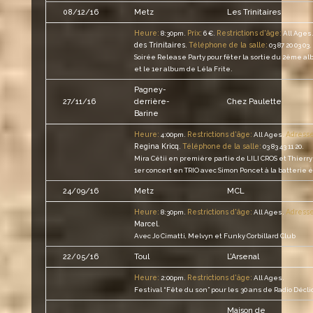
Les Trinitaires
08/12/16
Metz
Heure:
Prix:
Restrictions d'âge:
8:30pm.
6 €.
All Ages
des Trinitaires
Téléphone de la salle:
.
03 87 20 03 03.
Soirée Release Party pour fêter la sortie du 2ème al
et le 1er album de Léla Frite.
Pagney-
27/11/16
derrière-
Chez Paulette
Barine
Heure:
Restrictions d'âge:
Adresse
4:00pm.
All Ages.
Regina Kricq
Téléphone de la salle:
.
03 83 43 11 20.
Mira Cétii en première partie de LILI CROS et Thier
1er concert en TRIO avec Simon Poncet à la batterie é
MCL
24/09/16
Metz
Heure:
Restrictions d'âge:
Adresse
8:30pm.
All Ages.
Marcel
.
Avec Jo Cimatti, Melvyn et Funky Corbillard Club
22/05/16
Toul
L’Arsenal
Heure:
Restrictions d'âge:
2:00pm.
All Ages.
Festival “Fête du son” pour les 30 ans de Radio Déclic
Maison de